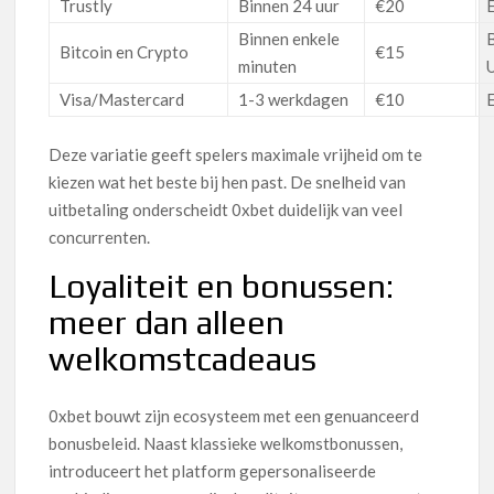
Trustly
Binnen 24 uur
€20
Binnen enkele
Bitcoin en Crypto
€15
minuten
Visa/Mastercard
1-3 werkdagen
€10
Deze variatie geeft spelers maximale vrijheid om te
kiezen wat het beste bij hen past. De snelheid van
uitbetaling onderscheidt 0xbet duidelijk van veel
concurrenten.
Loyaliteit en bonussen:
meer dan alleen
welkomstcadeaus
0xbet bouwt zijn ecosysteem met een genuanceerd
bonusbeleid. Naast klassieke welkomstbonussen,
introduceert het platform gepersonaliseerde