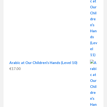
Arabic at Our Children’s Hands (Level 10)
€
17.00