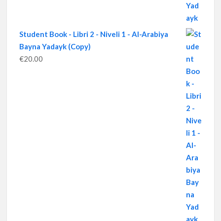
Student Book - Libri 2 - Niveli 1 - Al-Arabiya
Bayna Yadayk (Copy)
€
20.00