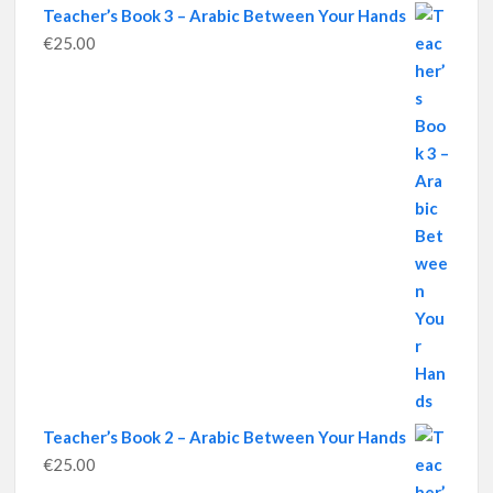
Teacher’s Book 3 – Arabic Between Your Hands
€
25.00
Teacher’s Book 2 – Arabic Between Your Hands
€
25.00