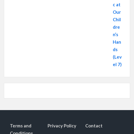
Terms and
Privacy Policy
Contact
Conditions