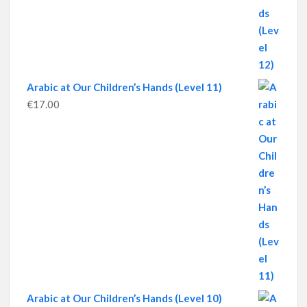
Arabic at Our Children’s Hands (Level 11)
€
17.00
Arabic at Our Children’s Hands (Level 10)