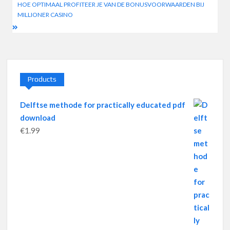
HOE OPTIMAAL PROFITEER JE VAN DE BONUSVOORWAARDEN BIJ
MILLIONER CASINO
Products
Delftse methode for practically educated pdf
download
€
1.99