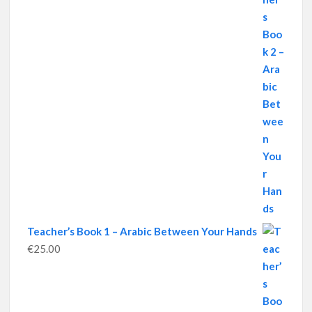
Teacher’s Book 1 – Arabic Between Your Hands
€
25.00