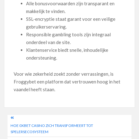
Alle bonusvoorwaarden zijn transparant en
makkelijk te vinden.
SSL-encryptie staat garant voor een veilige
gebruikerservaring.
Responsible gambling tools zijn integraal
onderdeel van de site.
Klantenservice biedt snelle, inhoudelijke
ondersteuning.
Voor wie zekerheid zoekt zonder verrassingen, is
Froggybet een platform dat vertrouwen hoog in het
vaandel heeft staan.
Post
HOE 0XBET CASINO ZICH TRANSFORMEERT TOT
navigation
SPELERSECOSYSTEEM