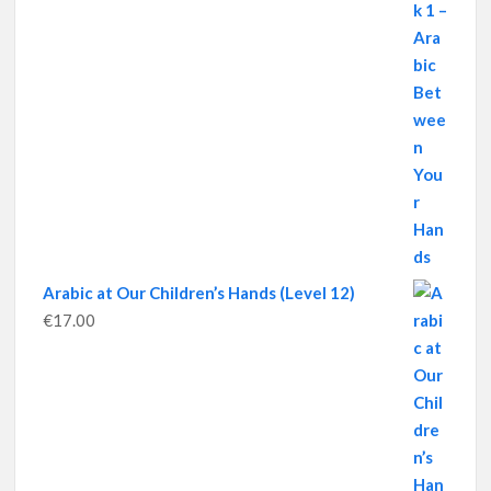
Arabic at Our Children’s Hands (Level 12)
€
17.00