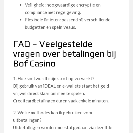
Veiligheid: hoogwaardige encryptie en
compliance met regelgeving.
Flexibele limieten: passend bij verschillende
budgetten en spelniveaus.
FAQ – Veelgestelde
vragen over betalingen bij
Bof Casino
1. Hoe snel wordt mijn storting verwerkt?
Bij gebruik van iDEAL en e-wallets staat het geld
vrijwel direct klaar om mee te spelen.
Creditcardbetalingen duren vaak enkele minuten.
2. Welke methodes kan ik gebruiken voor
uitbetalingen?
Uitbetalingen worden meestal gedaan via dezelfde