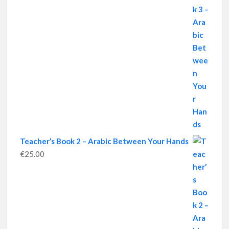
Teacher’s Book 2 – Arabic Between Your Hands
€
25.00