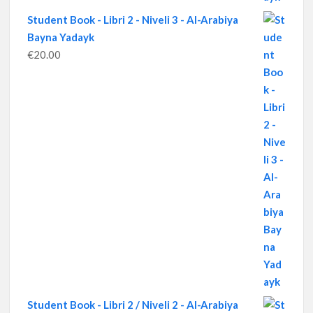
Student Book - Libri 2 - Niveli 3 - Al-Arabiya
Bayna Yadayk
€
20.00
Student Book - Libri 2 / Niveli 2 - Al-Arabiya