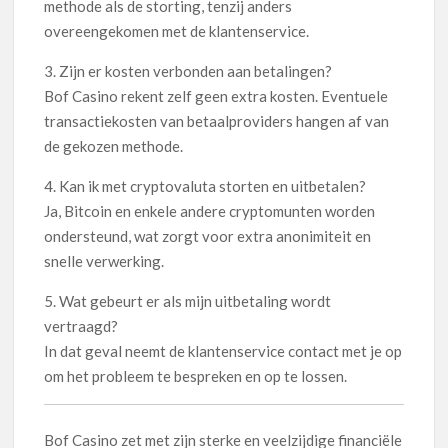
methode als de storting, tenzij anders
overeengekomen met de klantenservice.
3. Zijn er kosten verbonden aan betalingen?
Bof Casino rekent zelf geen extra kosten. Eventuele
transactiekosten van betaalproviders hangen af van
de gekozen methode.
4. Kan ik met cryptovaluta storten en uitbetalen?
Ja, Bitcoin en enkele andere cryptomunten worden
ondersteund, wat zorgt voor extra anonimiteit en
snelle verwerking.
5. Wat gebeurt er als mijn uitbetaling wordt
vertraagd?
In dat geval neemt de klantenservice contact met je op
om het probleem te bespreken en op te lossen.
Bof Casino zet met zijn sterke en veelzijdige financiële