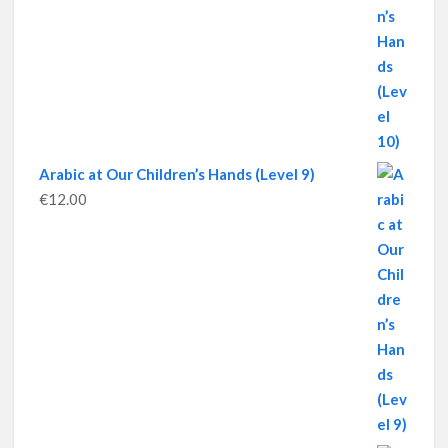
Arabic at Our Children’s Hands (Level 9)
€
12.00