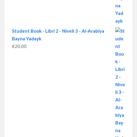
Student Book - Libri 2 - Niveli 3 - Al-Arabiya
Bayna Yadayk
€
20.00