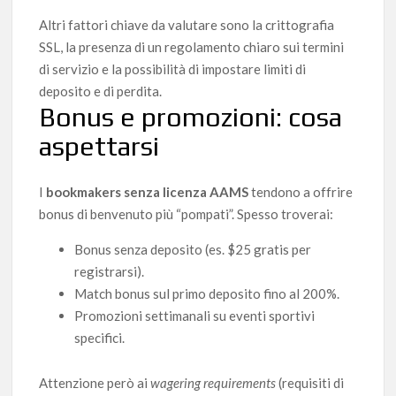
Altri fattori chiave da valutare sono la crittografia
SSL, la presenza di un regolamento chiaro sui termini
di servizio e la possibilità di impostare limiti di
deposito e di perdita.
Bonus e promozioni: cosa
aspettarsi
I
bookmakers senza licenza AAMS
tendono a offrire
bonus di benvenuto più “pompati”. Spesso troverai:
Bonus senza deposito (es. $25 gratis per
registrarsi).
Match bonus sul primo deposito fino al 200%.
Promozioni settimanali su eventi sportivi
specifici.
Attenzione però ai
wagering requirements
(requisiti di