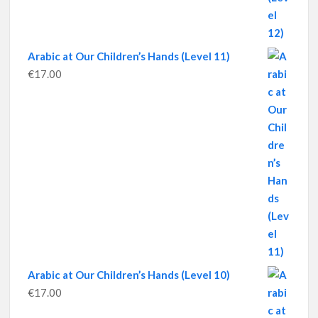
Arabic at Our Children’s Hands (Level 11)
€
17.00
Arabic at Our Children’s Hands (Level 10)
€
17.00