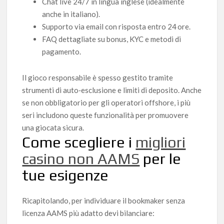
Chat live 24/7 in lingua inglese (idealmente
anche in italiano).
Supporto via email con risposta entro 24 ore.
FAQ dettagliate su bonus, KYC e metodi di
pagamento.
Il gioco responsabile è spesso gestito tramite
strumenti di auto‑esclusione e limiti di deposito. Anche
se non obbligatorio per gli operatori offshore, i più
seri includono queste funzionalità per promuovere
una giocata sicura.
Come scegliere i
migliori
casino non AAMS
per le
tue esigenze
Ricapitolando, per individuare il bookmaker senza
licenza AAMS più adatto devi bilanciare: