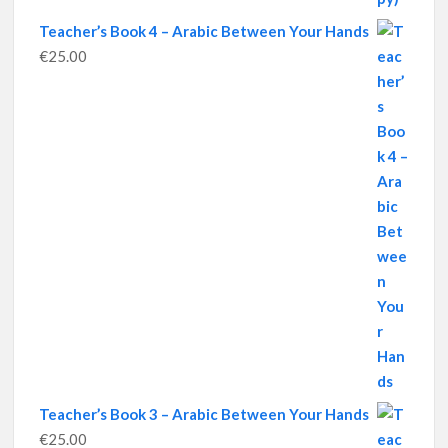
Teacher’s Book 4 – Arabic Between Your Hands
€
25.00
Teacher’s Book 3 – Arabic Between Your Hands
€
25.00