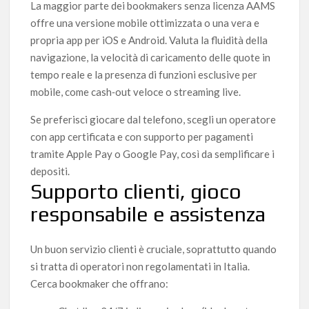
La maggior parte dei bookmakers senza licenza AAMS
offre una versione mobile ottimizzata o una vera e
propria app per iOS e Android. Valuta la fluidità della
navigazione, la velocità di caricamento delle quote in
tempo reale e la presenza di funzioni esclusive per
mobile, come cash‑out veloce o streaming live.
Se preferisci giocare dal telefono, scegli un operatore
con app certificata e con supporto per pagamenti
tramite Apple Pay o Google Pay, così da semplificare i
depositi.
Supporto clienti, gioco
responsabile e assistenza
Un buon servizio clienti è cruciale, soprattutto quando
si tratta di operatori non regolamentati in Italia.
Cerca bookmaker che offrano: