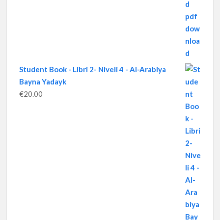
Student Book - Libri 2- Niveli 4 - Al-Arabiya
Bayna Yadayk
€
20.00