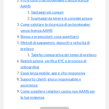
Pro e contro dei bookmakers senza licenza
AAMS
Vantaggi più comuni
Svantaggi da tenere in considerazione
Come valutare la sicurezza di un bookmaker
senza licenza AAMS
Bonus e promozioni: cosa aspettarsi
Metodi di pagamento, depositi e velocità di
prelievo
Tabella comparativa dei tempi di prelievo
Registrazione, verifica KYC e processo di
onboarding
Esperienza mobile: app e sito responsive
Supporto clienti, gioco responsabile e
assistenza
Come scegliere i migliori casino non AAMS per
le tue esigenze