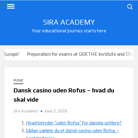
Skip
Search
to
content
SIRA ACADEMY
Your educational journey starts here
Preparation for exams at GOETHE Institute and ÖSD
The price
PUNE
Dansk casino uden Rofus – hvad du
skal vide
Sira Academy
June 2, 2026
Hvad betyder “uden Rofus” for danske spillere?
Sådan vælger du et dansk casino uden Rofus –