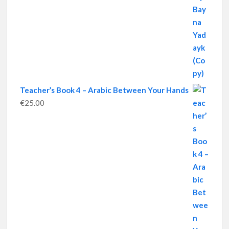
Teacher’s Book 4 – Arabic Between Your Hands
€
25.00