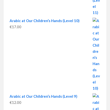
Arabic at Our Children’s Hands (Level 10)
€
17.00
Arabic at Our Children’s Hands (Level 9)
€
12.00