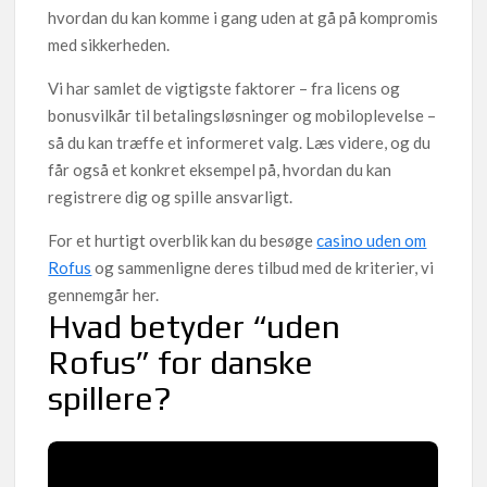
hvordan du kan komme i gang uden at gå på kompromis
med sikkerheden.
Vi har samlet de vigtigste faktorer – fra licens og
bonusvilkår til betalingsløsninger og mobiloplevelse –
så du kan træffe et informeret valg. Læs videre, og du
får også et konkret eksempel på, hvordan du kan
registrere dig og spille ansvarligt.
For et hurtigt overblik kan du besøge
casino uden om
Rofus
og sammenligne deres tilbud med de kriterier, vi
gennemgår her.
Hvad betyder “uden
Rofus” for danske
spillere?