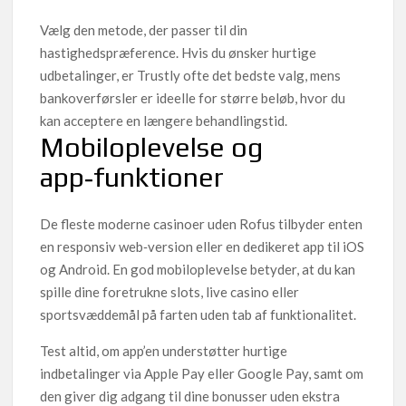
Vælg den metode, der passer til din
hastighedspræference. Hvis du ønsker hurtige
udbetalinger, er Trustly ofte det bedste valg, mens
bankoverførsler er ideelle for større beløb, hvor du
kan acceptere en længere behandlingstid.
Mobiloplevelse og
app‑funktioner
De fleste moderne casinoer uden Rofus tilbyder enten
en responsiv web‑version eller en dedikeret app til iOS
og Android. En god mobiloplevelse betyder, at du kan
spille dine foretrukne slots, live casino eller
sportsvæddemål på farten uden tab af funktionalitet.
Test altid, om app’en understøtter hurtige
indbetalinger via Apple Pay eller Google Pay, samt om
den giver dig adgang til dine bonusser uden ekstra