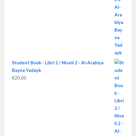
Student Book - Libri 2 / Niveli 2 - Al-Arabiya
Bayna Yadayk
€
20.00