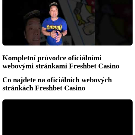
Kompletní průvodce oficiálními
webovými stránkami Freshbet Casino
Co najdete na oficiálních webových
stránkách Freshbet Casino