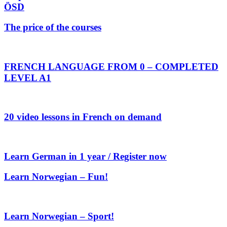
ÖSD
The price of the courses
FRENCH LANGUAGE FROM 0 – COMPLETED
LEVEL A1
20 video lessons in French on demand
Learn German in 1 year / Register now
Learn Norwegian – Fun!
Learn Norwegian – Sport!