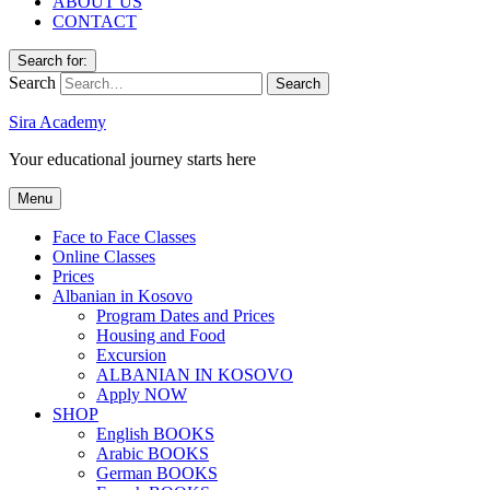
ABOUT US
CONTACT
Search for:
Search
Sira Academy
Your educational journey starts here
Menu
Face to Face Classes
Online Classes
Prices
Albanian in Kosovo
Program Dates and Prices
Housing and Food
Excursion
ALBANIAN IN KOSOVO
Apply NOW
SHOP
English BOOKS
Arabic BOOKS
German BOOKS