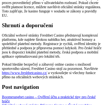
proces proveditelný přímo v uživatelském rozhraní. Pokud chcete
ověřit platnost licence, můžete navštívit oficiální stránky regulátora.
Toto zajišťuje, že kasino funguje v souladu se zákony a pravidly
EU.
Shrnutí a doporučení
Oficiální webové stránky Freshbet Casino představují komplexní
platformu, kde najdete širokou nabídku her, atraktivní bonusy a
spolehlivé platební metody. Registrace je rychlá, ověření identity je
přehledné a podpora je připravena pomoci kdykoli. Pro české hráče
jsou k dispozici lokální platební metody, česká podpora a mobilní
aplikace optimalizovaná pro lokální trh.
Pokud hledáte bezpečný a zábavný online casino s možností
sportovního sázení, Freshbet Casino stojí za pozornost. Navštivte
https://www.freshbetcasino.cz/
a vyzkoušejte si všechny funkce
přímo na oficiálních webových stránkách.
Post navigation
Boomerangbet casino – Ověření účtu a praktické tipy pro české
hráče