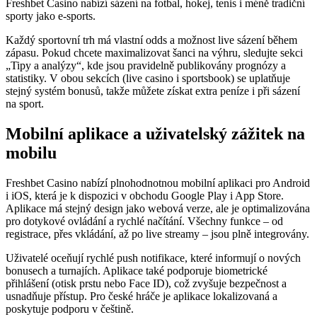
Freshbet Casino nabízí sázení na fotbal, hokej, tenis i méně tradiční
sporty jako e‑sports.
Každý sportovní trh má vlastní odds a možnost live sázení během
zápasu. Pokud chcete maximalizovat šanci na výhru, sledujte sekci
„Tipy a analýzy“, kde jsou pravidelně publikovány prognózy a
statistiky. V obou sekcích (live casino i sportsbook) se uplatňuje
stejný systém bonusů, takže můžete získat extra peníze i při sázení
na sport.
Mobilní aplikace a uživatelský zážitek na
mobilu
Freshbet Casino nabízí plnohodnotnou mobilní aplikaci pro Android
i iOS, která je k dispozici v obchodu Google Play i App Store.
Aplikace má stejný design jako webová verze, ale je optimalizována
pro dotykové ovládání a rychlé načítání. Všechny funkce – od
registrace, přes vkládání, až po live streamy – jsou plně integrovány.
Uživatelé oceňují rychlé push notifikace, které informují o nových
bonusech a turnajích. Aplikace také podporuje biometrické
přihlášení (otisk prstu nebo Face ID), což zvyšuje bezpečnost a
usnadňuje přístup. Pro české hráče je aplikace lokalizovaná a
poskytuje podporu v češtině.