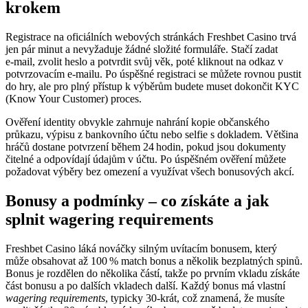
krokem
Registrace na oficiálních webových stránkách Freshbet Casino trvá
jen pár minut a nevyžaduje žádné složité formuláře. Stačí zadat
e‑mail, zvolit heslo a potvrdit svůj věk, poté kliknout na odkaz v
potvrzovacím e‑mailu. Po úspěšné registraci se můžete rovnou pustit
do hry, ale pro plný přístup k výběrům budete muset dokončit KYC
(Know Your Customer) proces.
Ověření identity obvykle zahrnuje nahrání kopie občanského
průkazu, výpisu z bankovního účtu nebo selfie s dokladem. Většina
hráčů dostane potvrzení během 24 hodin, pokud jsou dokumenty
čitelné a odpovídají údajům v účtu. Po úspěšném ověření můžete
požadovat výběry bez omezení a využívat všech bonusových akcí.
Bonusy a podmínky – co získáte a jak
splnit wagering requirements
Freshbet Casino láká nováčky silným uvítacím bonusem, který
může obsahovat až 100 % match bonus a několik bezplatných spinů.
Bonus je rozdělen do několika částí, takže po prvním vkladu získáte
část bonusu a po dalších vkladech další. Každý bonus má vlastní
wagering requirements
, typicky 30‑krát, což znamená, že musíte