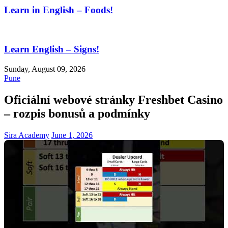
Learn in English – Foods!
Learn English – Signs!
Sunday, August 09, 2026
Pune
Oficiální webové stránky Freshbet Casino
– rozpis bonusů a podmínky
Sira Academy
June 1, 2026