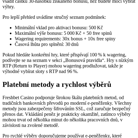
vsadit částku 30‑násobku získaného bonusu, než budete moci vybrat
výhry.
Pro lepší přehled uvádíme stručný seznam podmínek:
Minimální vklad pro aktivaci bonusu: 500 Kč
Maximální výše bonusu: 5 000 Kč + 50 free spinů
Wagering requirements: 30x bonus + 10x free spiny
Časová lhůta pro splnění: 30 dnů
Pokud hledáte konkrétní hry, které přispívají 100 % k wagering,
podívejte se na seznam v sekci „Bonusová pravidla“. Hry s nízkým
RTP (Return to Player) mohou wagering prodlužovat, takže je
výhodné vybírat sloty s RTP nad 96 %.
Platební metody a rychlost výběrů
Freshbet Casino podporuje širokou škálu platebních metod, od
tradičních bankovních převodů po moderní e‑peněženky. Všechny
metody jsou zabezpečeny šifrováním SSL, což zaručuje bezpečný
přenos dat. Vkládání peněz je prakticky okamžité, zatímco výběry
mohou trvat od několika minut do několika pracovních dnů, v
závislosti na zvolené metodě.
Pro rychlé výběry doporučujeme používat e‑peněženky, které