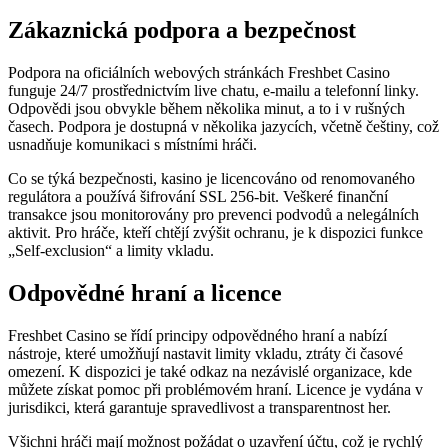
Zákaznická podpora a bezpečnost
Podpora na oficiálních webových stránkách Freshbet Casino
funguje 24/7 prostřednictvím live chatu, e‑mailu a telefonní linky.
Odpovědi jsou obvykle během několika minut, a to i v rušných
časech. Podpora je dostupná v několika jazycích, včetně češtiny, což
usnadňuje komunikaci s místními hráči.
Co se týká bezpečnosti, kasino je licencováno od renomovaného
regulátora a používá šifrování SSL 256‑bit. Veškeré finanční
transakce jsou monitorovány pro prevenci podvodů a nelegálních
aktivit. Pro hráče, kteří chtějí zvýšit ochranu, je k dispozici funkce
„Self‑exclusion“ a limity vkladu.
Odpovědné hraní a licence
Freshbet Casino se řídí principy odpovědného hraní a nabízí
nástroje, které umožňují nastavit limity vkladu, ztráty či časové
omezení. K dispozici je také odkaz na nezávislé organizace, kde
můžete získat pomoc při problémovém hraní. Licence je vydána v
jurisdikci, která garantuje spravedlivost a transparentnost her.
Všichni hráči mají možnost požádat o uzavření účtu, což je rychlý