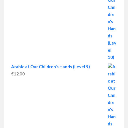
Arabic at Our Children’s Hands (Level 9)
€
12.00