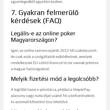
egyenlegedből egyetlen kezben.
7. Gyakran felmerülő
kérdések (FAQ)
Legális-e az online poker
Magyarországon?
Igen, az online szerencsejáték 2022‑től szabályozott,
de csak azok a szolgáltatók működhetnek, amelyek
rendelkeznek EU‑szintű licenccel és be vannak jelentve
a magyar hatóságoknál.
Melyik fizetési mód a legolcsóbb?
A legtöbb hazai e‑pénztárca, például a SimplePay,
alacsony vagy nulla díjat számít fel a befizetéseknél,
és azonnali kifizetést tesz lehetővé.