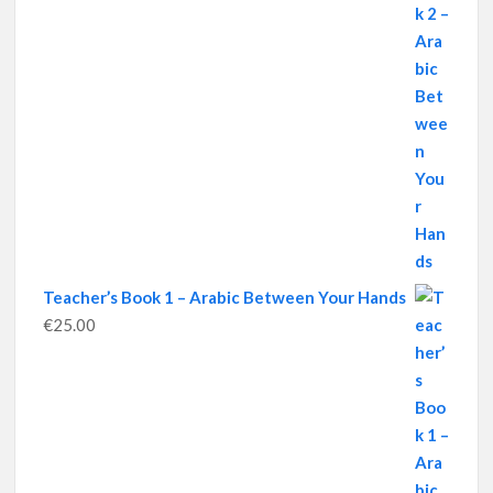
Teacher’s Book 1 – Arabic Between Your Hands
€
25.00