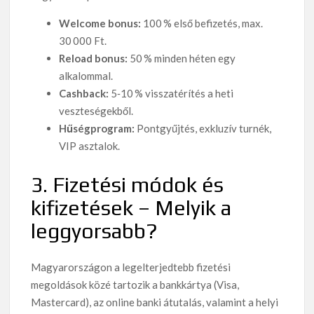
Welcome bonus:
100 % első befizetés, max.
30 000 Ft.
Reload bonus:
50 % minden héten egy
alkalommal.
Cashback:
5‑10 % visszatérítés a heti
veszteségekből.
Hűségprogram:
Pontgyűjtés, exkluzív turnék,
VIP asztalok.
3. Fizetési módok és
kifizetések – Melyik a
leggyorsabb?
Magyarországon a legelterjedtebb fizetési
megoldások közé tartozik a bankkártya (Visa,
Mastercard), az online banki átutalás, valamint a helyi