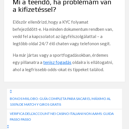
Mi a teendő, ha problémám van
a kifizetéssel?
Először ellenőrizd, hogy a KYC folyamat
befejeződött‑e. Ha minden dokumentum rendben van,
vedd fel a kapcsolatot az ügyfélszolgálattal – a
legtöbb oldal 24/7 élő chaten vagy telefonon segít.
Ha már jártas vagy a sportfogadásokban, érdemes
egy pillanatra a
tenisz fogadás
oldalra is ellátogatni,
ahol a legfrissebb odds‑okat és tippeket találod.
Post
BONOS MXLOBO: GUÍA COMPLETA PARA SACAR EL MÁXIMO AL
navigation
100% DE MATCH Y GIROS GRATIS
VERIFICA DELL’ACCOUNT NEI CASINO ITALIANI NON AAMS: GUIDA
PASSO PASSO