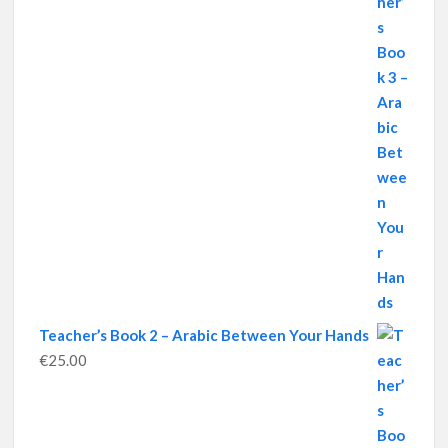
Teacher’s Book 2 – Arabic Between Your Hands
€
25.00