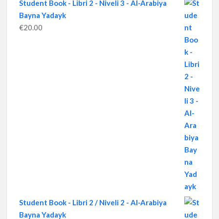
Student Book - Libri 2 - Niveli 3 - Al-Arabiya
Bayna Yadayk
€
20.00
Student Book - Libri 2 / Niveli 2 - Al-Arabiya
Bayna Yadayk