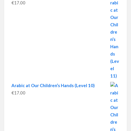
€
17.00
Arabic at Our Children’s Hands (Level 10)
€
17.00