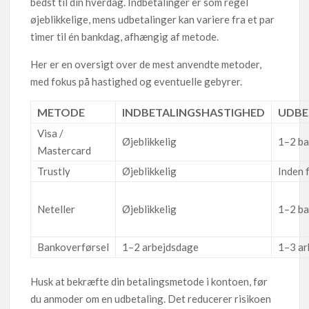
bedst til din hverdag. Indbetalinger er som regel
øjeblikkelige, mens udbetalinger kan variere fra et par
timer til én bankdag, afhængig af metode.
Her er en oversigt over de mest anvendte metoder,
med fokus på hastighed og eventuelle gebyrer.
METODE
INDBETALINGSHASTIGHED
UDBE
Visa /
Øjeblikkelig
1–2 b
Mastercard
Trustly
Øjeblikkelig
Inden 
Neteller
Øjeblikkelig
1–2 b
Bankoverførsel
1–2 arbejdsdage
1–3 ar
Husk at bekræfte din betalingsmetode i kontoen, før
du anmoder om en udbetaling. Det reducerer risikoen