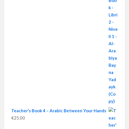
Teacher’s Book 4 – Arabic Between Your Hands
€
25.00