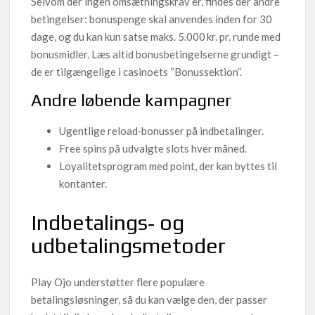
Selvom der ingen omsætningskrav er, findes der andre
betingelser: bonuspenge skal anvendes inden for 30
dage, og du kan kun satse maks. 5.000 kr. pr. runde med
bonusmidler. Læs altid bonusbetingelserne grundigt –
de er tilgængelige i casinoets “Bonussektion”.
Andre løbende kampagner
Ugentlige reload‑bonusser på indbetalinger.
Free spins på udvalgte slots hver måned.
Loyalitetsprogram med point, der kan byttes til
kontanter.
Indbetalings‑ og
udbetalingsmetoder
Play Ojo understøtter flere populære
betalingsløsninger, så du kan vælge den, der passer