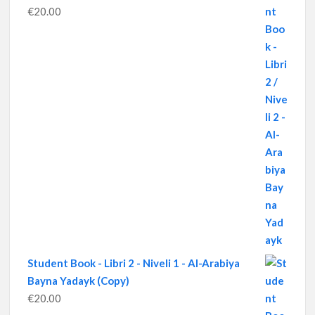
€
20.00
Student Book - Libri 2 - Niveli 1 - Al-Arabiya
Bayna Yadayk (Copy)
€
20.00