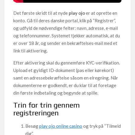
Det første skridt til at nyde
play ojo
er at oprette en
konto. Gå til deres danske portal, klik på “Registrer”,
og udfyld de nødvendige felter: navn, adresse, e‑mail
og telefonnummer. Systemet tjekker automatisk, at du
er over 18 år, og sender en bekræftelses‑mail med et
link til aktivering.
Efter aktivering skal du gennemføre KYC‑verifikation.
Upload et gyldigt ID‑dokument (pas eller kørekort)
samt en adressebekræftelse såsom en elregning. Når
dokumenterne er godkendt, er du klar til at foretage
din første indbetaling og begynde at spille.
Trin for trin gennem
registreringen
Besøg
play ojo online casino
og tryk på “Tilmeld
dig”.