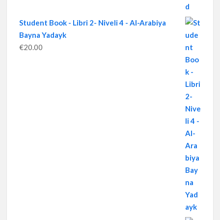
Student Book - Libri 2- Niveli 4 - Al-Arabiya
Bayna Yadayk
€
20.00