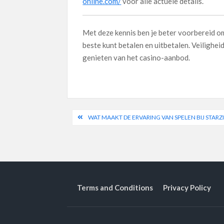
online.com/
voor alle actuele details.
Met deze kennis ben je beter voorbereid o
beste kunt betalen en uitbetalen. Veiligheid
genieten van het casino-aanbod.
Post
WAT MAAKT DE ERVARING VAN SPELEN BIJ STAR
navigation
Terms and Conditions
Privacy Policy