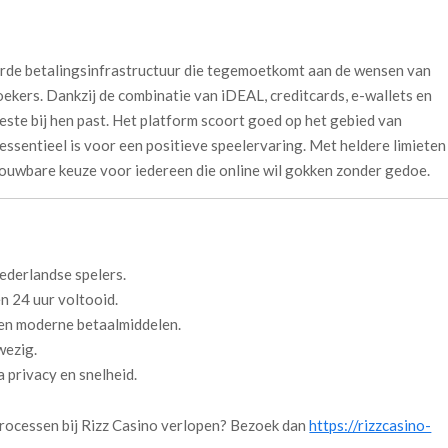
erde betalingsinfrastructuur die tegemoetkomt aan de wensen van
ekers. Dankzij de combinatie van iDEAL, creditcards, e-wallets en
beste bij hen past. Het platform scoort goed op het gebied van
essentieel is voor een positieve speelervaring. Met heldere limieten
rouwbare keuze voor iedereen die online wil gokken zonder gedoe.
ederlandse spelers.
en 24 uur voltooid.
 en moderne betaalmiddelen.
wezig.
 privacy en snelheid.
processen bij Rizz Casino verlopen? Bezoek dan
https://rizzcasino-