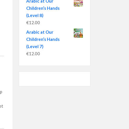
Arabic at Our
Children’s Hands
(Level 8)
€
12.00
Arabic at Our
Children’s Hands
(Level 7)
€
12.00
op
et