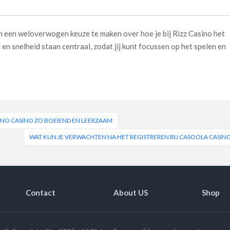
m een weloverwogen keuze te maken over hoe je bij Rizz Casino het
 en snelheid staan centraal, zodat jij kunt focussen op het spelen en
ZINO CASINO ZO BOEIEND EN LEERZAAM
WAT KUN JE VERWACHTEN NA HET REGISTREREN BIJ CASOOLA CASIN
Contact
About US
Shop