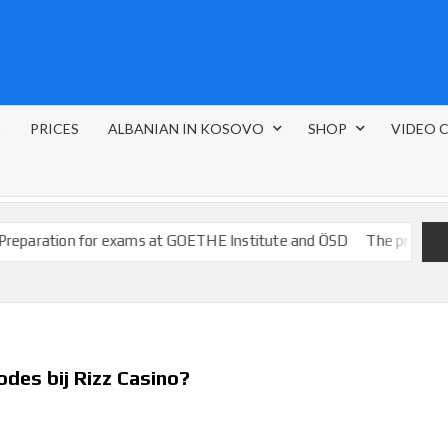
S
PRICES
ALBANIAN IN KOSOVO
SHOP
VIDEO 
ion for exams at GOETHE Institute and ÖSD
The price of the cou
des bij Rizz Casino?