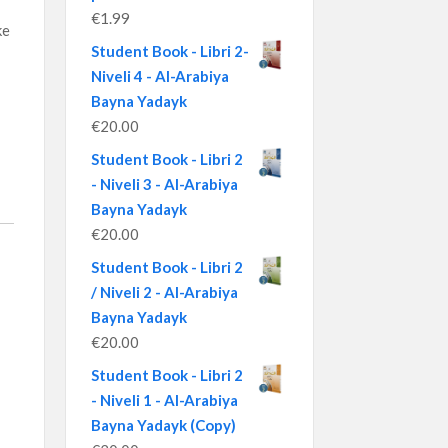
€
1.99
ke
Student Book - Libri 2-
Niveli 4 - Al-Arabiya
Bayna Yadayk
€
20.00
Student Book - Libri 2
- Niveli 3 - Al-Arabiya
Bayna Yadayk
€
20.00
Student Book - Libri 2
/ Niveli 2 - Al-Arabiya
Bayna Yadayk
€
20.00
Student Book - Libri 2
- Niveli 1 - Al-Arabiya
Bayna Yadayk (Copy)