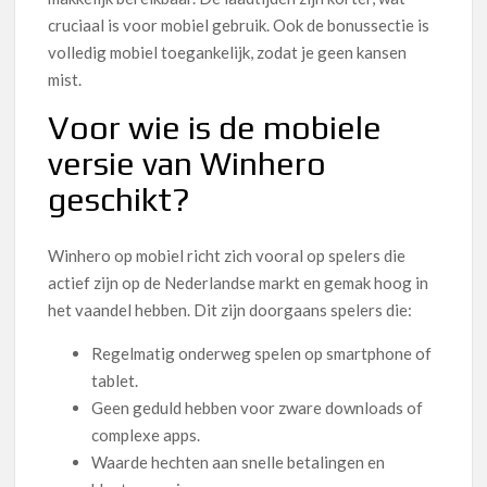
cruciaal is voor mobiel gebruik. Ook de bonussectie is
volledig mobiel toegankelijk, zodat je geen kansen
mist.
Voor wie is de mobiele
versie van Winhero
geschikt?
Winhero op mobiel richt zich vooral op spelers die
actief zijn op de Nederlandse markt en gemak hoog in
het vaandel hebben. Dit zijn doorgaans spelers die:
Regelmatig onderweg spelen op smartphone of
tablet.
Geen geduld hebben voor zware downloads of
complexe apps.
Waarde hechten aan snelle betalingen en