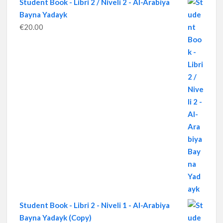
Student Book - Libri 2 / Niveli 2 - Al-Arabiya
Bayna Yadayk
€
20.00
Student Book - Libri 2 - Niveli 1 - Al-Arabiya
Bayna Yadayk (Copy)