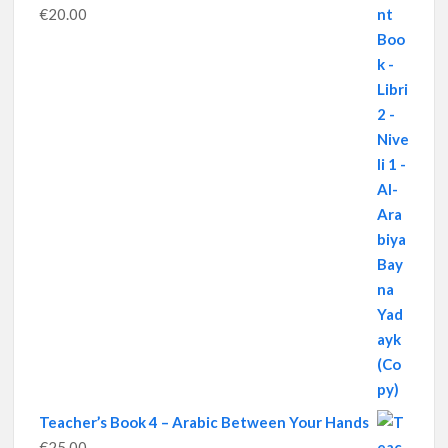
€
20.00
Teacher’s Book 4 – Arabic Between Your Hands
€
25.00