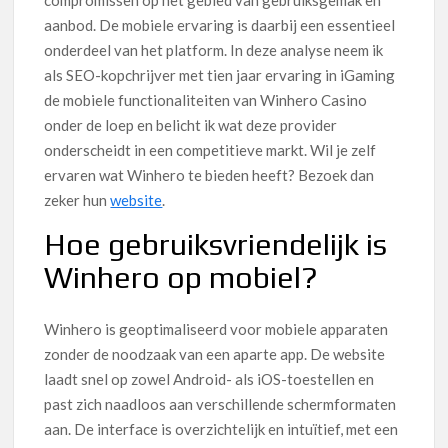
compromissen op het gebied van gebruiksgemak en
aanbod. De mobiele ervaring is daarbij een essentieel
onderdeel van het platform. In deze analyse neem ik
als SEO-kopchrijver met tien jaar ervaring in iGaming
de mobiele functionaliteiten van Winhero Casino
onder de loep en belicht ik wat deze provider
onderscheidt in een competitieve markt. Wil je zelf
ervaren wat Winhero te bieden heeft? Bezoek dan
zeker hun
website
.
Hoe gebruiksvriendelijk is
Winhero op mobiel?
Winhero is geoptimaliseerd voor mobiele apparaten
zonder de noodzaak van een aparte app. De website
laadt snel op zowel Android- als iOS-toestellen en
past zich naadloos aan verschillende schermformaten
aan. De interface is overzichtelijk en intuïtief, met een