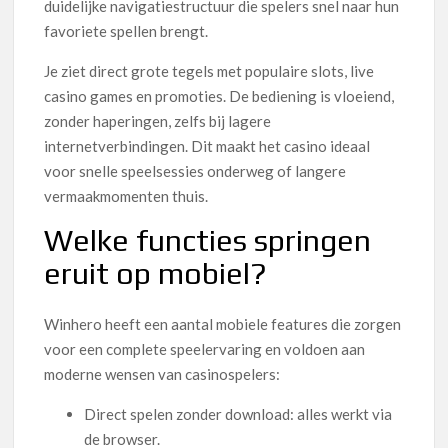
duidelijke navigatiestructuur die spelers snel naar hun
favoriete spellen brengt.
Je ziet direct grote tegels met populaire slots, live
casino games en promoties. De bediening is vloeiend,
zonder haperingen, zelfs bij lagere
internetverbindingen. Dit maakt het casino ideaal
voor snelle speelsessies onderweg of langere
vermaakmomenten thuis.
Welke functies springen
eruit op mobiel?
Winhero heeft een aantal mobiele features die zorgen
voor een complete speelervaring en voldoen aan
moderne wensen van casinospelers:
Direct spelen zonder download: alles werkt via
de browser.