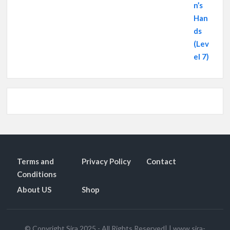
Terms and
Privacy Policy
Contact
Conditions
About US
Shop
© Copyright Sira 2025 - All Rights Reserved| | www.sira-