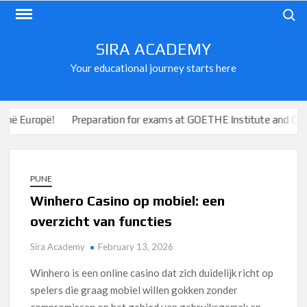
Skip
Search
to
content
SIRA ACADEMY
Your educational journey starts here
uropë!
Preparation for exams at GOETHE Institute and ÖSD
Th
PUNE
Winhero Casino op mobiel: een
overzicht van functies
Sira Academy
February 13, 2026
Winhero is een online casino dat zich duidelijk richt op
spelers die graag mobiel willen gokken zonder