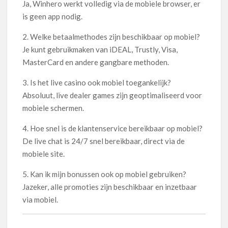
Ja, Winhero werkt volledig via de mobiele browser, er
is geen app nodig.
2. Welke betaalmethodes zijn beschikbaar op mobiel?
Je kunt gebruikmaken van iDEAL, Trustly, Visa,
MasterCard en andere gangbare methoden.
3. Is het live casino ook mobiel toegankelijk?
Absoluut, live dealer games zijn geoptimaliseerd voor
mobiele schermen.
4. Hoe snel is de klantenservice bereikbaar op mobiel?
De live chat is 24/7 snel bereikbaar, direct via de
mobiele site.
5. Kan ik mijn bonussen ook op mobiel gebruiken?
Jazeker, alle promoties zijn beschikbaar en inzetbaar
via mobiel.