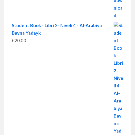
Student Book - Libri 2- Niveli 4 - Al-Arabiya
Bayna Yadayk
€
20.00