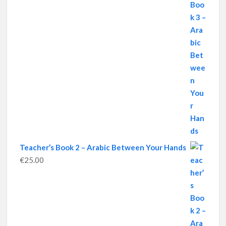
Teacher’s Book 2 – Arabic Between Your Hands
€
25.00