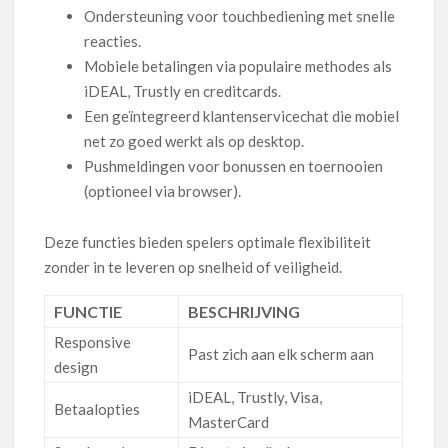
Ondersteuning voor touchbediening met snelle
reacties.
Mobiele betalingen via populaire methodes als
iDEAL, Trustly en creditcards.
Een geïntegreerd klantenservicechat die mobiel
net zo goed werkt als op desktop.
Pushmeldingen voor bonussen en toernooien
(optioneel via browser).
Deze functies bieden spelers optimale flexibiliteit
zonder in te leveren op snelheid of veiligheid.
FUNCTIE
BESCHRIJVING
Responsive
Past zich aan elk scherm aan
design
iDEAL, Trustly, Visa,
Betaalopties
MasterCard