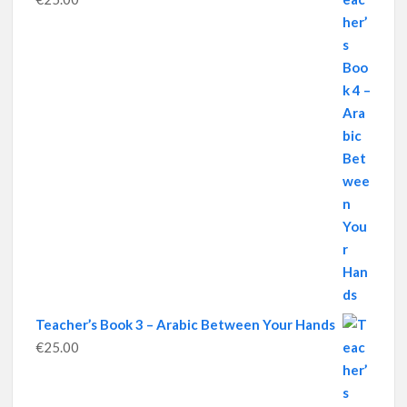
Teacher’s Book 3 – Arabic Between Your Hands
€
25.00