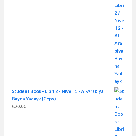
Student Book - Libri 2 - Niveli 1 - Al-Arabiya
Bayna Yadayk (Copy)
€
20.00