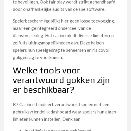
te beveiligen. Ook fair play wordt strikt gehandhaafd
door onafhankelijke audits van de spelsoftware.
Spelerbescherming blijkt hier geen losse toevoeging,
maar een geïntegreerd onderdeel van de
dienstverlening. Het casino biedt diverse limieten en
zelfuitsluitingsmogelijkheden aan. Deze helpen
spelers hun speelgedrag te beheersen en risicovol
gokgedrag te voorkomen.
Welke tools voor
verantwoord gokken zijn
er beschikbaar?
B7 Casino stimuleert verantwoord spelen met een
gebruiksvriendelijk dashboard waar spelers hun eigen
limieten kunnen instellen. Denk aan:
Inzetlimieten per dag/week/maand