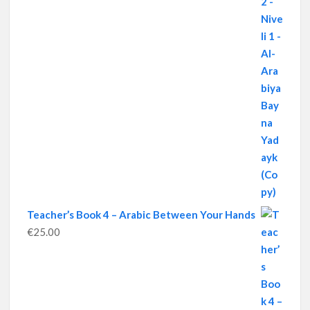
Teacher’s Book 4 – Arabic Between Your Hands
€
25.00