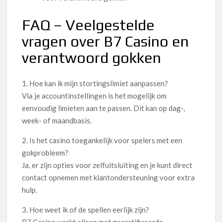
FAQ – Veelgestelde
vragen over B7 Casino en
verantwoord gokken
1. Hoe kan ik mijn stortingslimiet aanpassen?
Via je accountinstellingen is het mogelijk om
eenvoudig limieten aan te passen. Dit kan op dag-,
week- of maandbasis.
2. Is het casino toegankelijk voor spelers met een
gokprobleem?
Ja, er zijn opties voor zelfuitsluiting en je kunt direct
contact opnemen met klantondersteuning voor extra
hulp.
3. Hoe weet ik of de spellen eerlijk zijn?
B7 Casino werkt alleen met gecertificeerde