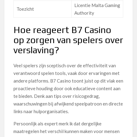
Licentie Malta Gaming
Toezicht
Authority
Hoe reageert B7 Casino
op zorgen van spelers over
verslaving?
Veel spelers zijn sceptisch over de effectiviteit van
verantwoord spelen tools, vaak door ervaringen met
andere platforms. B7 Casino toont juist op dit vlak een
proactieve houding door ook educatieve content aan
te bieden. Denk aan tips over risicogedrag,
waarschuwingen bij afwijkend speelpatroon en directe
links naar hulporganisaties.
Persoonlijk als expert merk ik dat dergelijke
maatregelen het verschil kunnen maken voor mensen