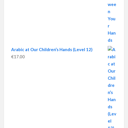
Arabic at Our Children’s Hands (Level 12)
€
17.00