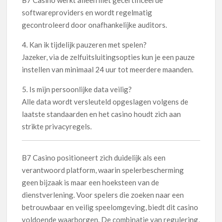
softwareproviders en wordt regelmatig
gecontroleerd door onafhankelijke auditors.
4. Kan ik tijdelijk pauzeren met spelen?
Jazeker, via de zelfuitsluitingsopties kun je een pauze
instellen van minimaal 24 uur tot meerdere maanden.
5. Is mijn persoonlijke data veilig?
Alle data wordt versleuteld opgeslagen volgens de
laatste standaarden en het casino houdt zich aan
strikte privacyregels.
B7 Casino positioneert zich duidelijk als een
verantwoord platform, waarin spelerbescherming
geen bijzaak is maar een hoeksteen van de
dienstverlening. Voor spelers die zoeken naar een
betrouwbaar en veilig speelomgeving, biedt dit casino
voldoende waarborgen. De combinatie van regulering,