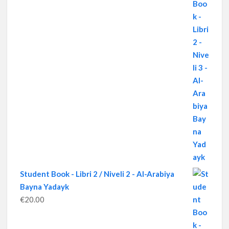
Student Book - Libri 2 / Niveli 2 - Al-Arabiya
Bayna Yadayk
€
20.00