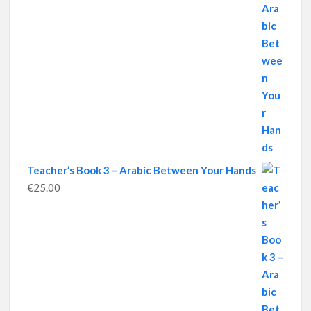
Teacher’s Book 3 – Arabic Between Your Hands
€
25.00