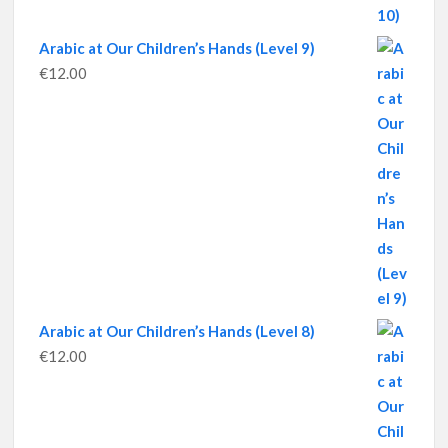
Arabic at Our Children’s Hands (Level 9)
€
12.00
Arabic at Our Children’s Hands (Level 8)
€
12.00