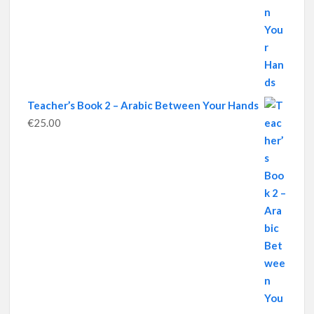
Teacher’s Book 2 – Arabic Between Your Hands
€
25.00