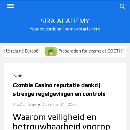
Skip
Search
to
content
SIRA ACADEMY
Your educational journey starts here
 në Europë!
Preparation for exams at GOETHE Institute a
PUNE
Gxmble Casino reputatie dankzij
strenge regelgevingen en controle
Sira Academy
December 14, 2025
Waarom veiligheid en
betrouwbaarheid voorop