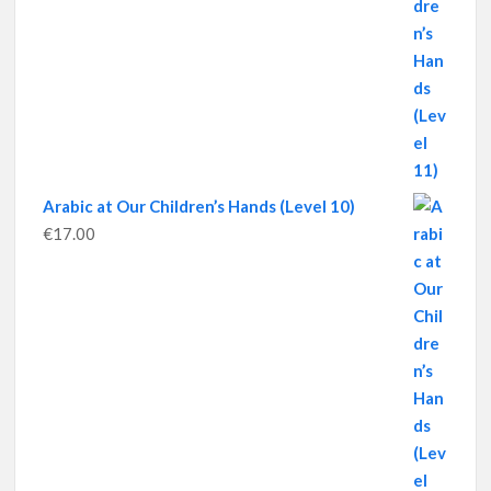
Arabic at Our Children’s Hands (Level 10)
€
17.00