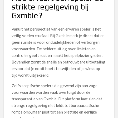
strikte regelgeving bij
Gxmble?
Vanuit het perspectief van een ervaren speler is het
veilig voelen cruciaal. Bij Gxmble merk je direct dat er
geen ruimte is voor onduidelijkheden of verborgen
voorwaarden. De heldere uitleg over limieten en
controles geeft rust en maakt het spelplezier groter.
Bovendien zorgt de snelle en betrouwbare uitbetaling
ervoor dat je nooit hoeft te twijfelen of je winst op
tijd wordt uitgekeerd.
Zelfs sceptische spelers die gewend zijn aan vage
voorwaarden worden vaak overtuigd door de
transparantie van Gxmble. Dit platform laat zien dat
strenge regelgeving niet leidt tot bureaucratische
rompslomp, maar juist tot een prettige en eerlijke